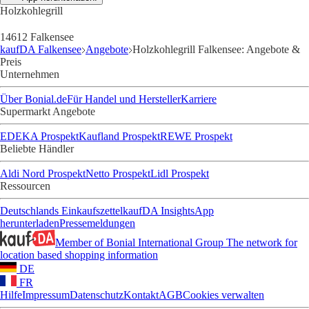
Holzkohlegrill
14612 Falkensee
kaufDA Falkensee
Angebote
Holzkohlegrill Falkensee: Angebote &
Preis
Unternehmen
Über Bonial.de
Für Handel und Hersteller
Karriere
Supermarkt Angebote
EDEKA Prospekt
Kaufland Prospekt
REWE Prospekt
Beliebte Händler
Aldi Nord Prospekt
Netto Prospekt
Lidl Prospekt
Ressourcen
Deutschlands Einkaufszettel
kaufDA Insights
App
herunterladen
Pressemeldungen
Member of Bonial International Group
The network for
location based shopping information
DE
FR
Hilfe
Impressum
Datenschutz
Kontakt
AGB
Cookies verwalten