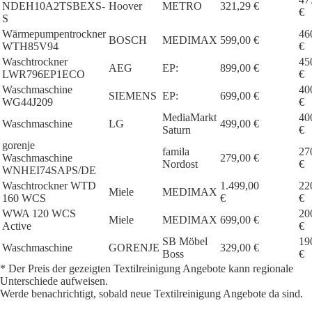
NDEH10A2TSBEXS-
Hoover
METRO
321,29 €
€
S
Wärmepumpentrockner
46
BOSCH
MEDIMAX
599,00 €
WTH85V94
€
Waschtrockner
45
AEG
EP:
899,00 €
LWR796EP1ECO
€
Waschmaschine
40
SIEMENS
EP:
699,00 €
WG44J209
€
MediaMarkt
40
Waschmaschine
LG
499,00 €
Saturn
€
gorenje
famila
27
Waschmaschine
279,00 €
Nordost
€
WNHEI74SAPS/DE
Waschtrockner WTD
1.499,00
22
Miele
MEDIMAX
160 WCS
€
€
WWA 120 WCS
20
Miele
MEDIMAX
699,00 €
Active
€
SB Möbel
19
Waschmaschine
GORENJE
329,00 €
Boss
€
* Der Preis der gezeigten Textilreinigung Angebote kann regionale
Unterschiede aufweisen.
Werde benachrichtigt, sobald neue Textilreinigung Angebote da sind.
1