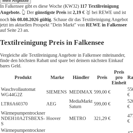
Mehr Angebote
In Falkensee gibt es diese Woche (KW32)
117 Textilreinigung
Angebote.
👆 Der
günstigste Preis
ist
2,19 €
🥇 bei REWE und ist
noch
bis 08.08.2026 gültig
. Schaue dir das Textilreinigung Angebot
jetzt im aktuellen Prospekt "Dein Markt" von
REWE in Falkensee
auf Seite 23 an.
Textilreinigung Preis in Falkensee
Vergleiche alle Textilreinigung Angebote in Falkensee miteinander,
finde den höchsten Rabatt und spare bei deinem nächsten Einkauf
bares Geld.
Preis
Produkt
Marke
Händler
Preis
pro
Ra
Einheit
Waschvollautomat
55
SIEMENS
MEDIMAX
599,00 €
WG44G2Z
€
MediaMarkt
52
LTR6A60370
AEG
599,00 €
Saturn
€
Wärmepumpentrockner
47
NDEH10A2TSBEXS-
Hoover
METRO
321,29 €
€
S
Wärmepumpentrockner
47