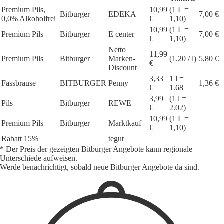
Premium Pils,
10,99
(1 L =
Bitburger
EDEKA
7,00 €
0,0% Alkoholfrei
€
1,10)
10,99
(1 L =
Premium Pils
Bitburger
E center
7,00 €
€
1,10)
Netto
11,99
Premium Pils
Bitburger
Marken-
(1.20 / l)
5,80 €
€
Discount
3,33
1 l =
Fassbrause
BITBURGER
Penny
1,36 €
€
1.68
3,99
(1 l =
Pils
Bitburger
REWE
€
2.02)
10,99
(1 L =
Premium Pils
Bitburger
Marktkauf
€
1,10)
Rabatt 15%
tegut
* Der Preis der gezeigten Bitburger Angebote kann regionale
Unterschiede aufweisen.
Werde benachrichtigt, sobald neue Bitburger Angebote da sind.
1