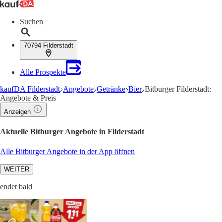
Suchen
70794 Filderstadt
Alle Prospekte
kaufDA Filderstadt
Angebote
Getränke
Bier
Bitburger Filderstadt:
Angebote & Preis
Anzeigen
Aktuelle Bitburger Angebote in Filderstadt
Alle Bitburger Angebote in der App öffnen
WEITER
endet bald