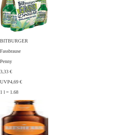
BITBURGER
Fassbrause
Penny
3,33 €
UVP
4,69 €
1 l = 1.68