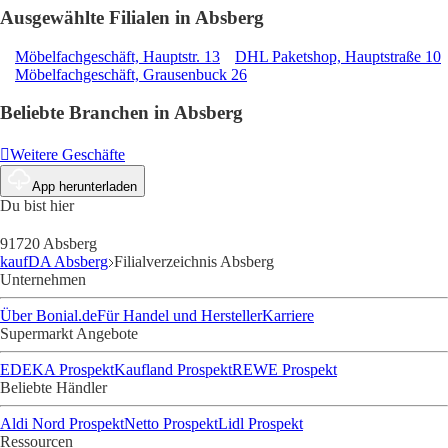
Ausgewählte Filialen in Absberg
Möbelfachgeschäft, Hauptstr. 13
DHL Paketshop, Hauptstraße 10
Möbelfachgeschäft, Grausenbuck 26
Beliebte Branchen in Absberg
Weitere Geschäfte
App herunterladen
Du bist hier
91720 Absberg
kaufDA Absberg
Filialverzeichnis Absberg
Unternehmen
Über Bonial.de
Für Handel und Hersteller
Karriere
Supermarkt Angebote
EDEKA Prospekt
Kaufland Prospekt
REWE Prospekt
Beliebte Händler
Aldi Nord Prospekt
Netto Prospekt
Lidl Prospekt
Ressourcen