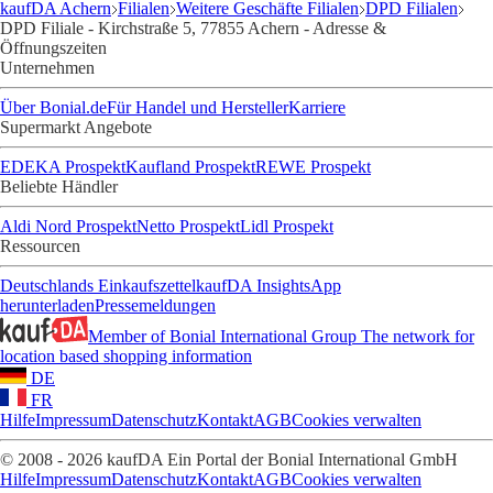
kaufDA Achern
Filialen
Weitere Geschäfte Filialen
DPD Filialen
DPD Filiale - Kirchstraße 5, 77855 Achern - Adresse &
Öffnungszeiten
Unternehmen
Über Bonial.de
Für Handel und Hersteller
Karriere
Supermarkt Angebote
EDEKA Prospekt
Kaufland Prospekt
REWE Prospekt
Beliebte Händler
Aldi Nord Prospekt
Netto Prospekt
Lidl Prospekt
Ressourcen
Deutschlands Einkaufszettel
kaufDA Insights
App
herunterladen
Pressemeldungen
Member of Bonial International Group
The network for
location based shopping information
DE
FR
Hilfe
Impressum
Datenschutz
Kontakt
AGB
Cookies verwalten
© 2008 - 2026 kaufDA Ein Portal der Bonial International GmbH
Hilfe
Impressum
Datenschutz
Kontakt
AGB
Cookies verwalten