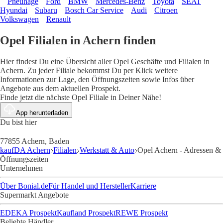
Pneuhage
Ford
BMW
Mercedes-Benz
Toyota
SEAT
Hyundai
Subaru
Bosch Car Service
Audi
Citroen
Volkswagen
Renault
Opel Filialen in Achern finden
Hier findest Du eine Übersicht aller Opel Geschäfte und Filialen in
Achern. Zu jeder Filiale bekommst Du per Klick weitere
Informationen zur Lage, den Öffnungszeiten sowie Infos über
Angebote aus dem aktuellen Prospekt.
Finde jetzt die nächste Opel Filiale in Deiner Nähe!
App herunterladen
Du bist hier
77855 Achern, Baden
kaufDA Achern
Filialen
Werkstatt & Auto
Opel Achern - Adressen &
Öffnungszeiten
Unternehmen
Über Bonial.de
Für Handel und Hersteller
Karriere
Supermarkt Angebote
EDEKA Prospekt
Kaufland Prospekt
REWE Prospekt
Beliebte Händler