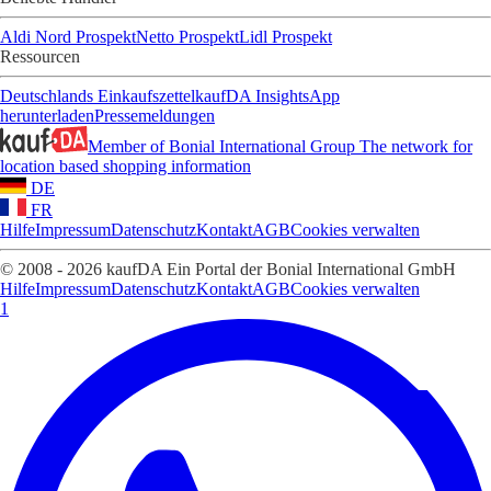
Aldi Nord Prospekt
Netto Prospekt
Lidl Prospekt
Ressourcen
Deutschlands Einkaufszettel
kaufDA Insights
App
herunterladen
Pressemeldungen
Member of Bonial International Group
The network for
location based shopping information
DE
FR
Hilfe
Impressum
Datenschutz
Kontakt
AGB
Cookies verwalten
© 2008 - 2026 kaufDA Ein Portal der Bonial International GmbH
Hilfe
Impressum
Datenschutz
Kontakt
AGB
Cookies verwalten
1