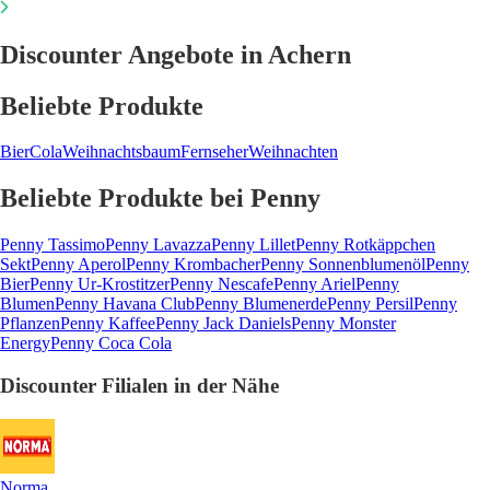
Discounter Angebote in Achern
Beliebte Produkte
Bier
Cola
Weihnachtsbaum
Fernseher
Weihnachten
Beliebte Produkte bei Penny
Penny Tassimo
Penny Lavazza
Penny Lillet
Penny Rotkäppchen
Sekt
Penny Aperol
Penny Krombacher
Penny Sonnenblumenöl
Penny
Bier
Penny Ur-Krostitzer
Penny Nescafe
Penny Ariel
Penny
Blumen
Penny Havana Club
Penny Blumenerde
Penny Persil
Penny
Pflanzen
Penny Kaffee
Penny Jack Daniels
Penny Monster
Energy
Penny Coca Cola
Discounter Filialen in der Nähe
Norma