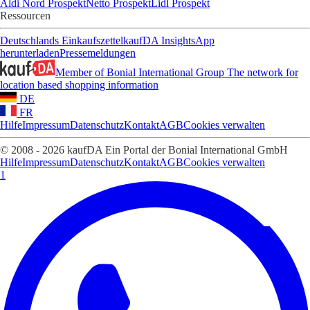
Aldi Nord Prospekt
Netto Prospekt
Lidl Prospekt
Ressourcen
Deutschlands Einkaufszettel
kaufDA Insights
App
herunterladen
Pressemeldungen
Member of Bonial International Group
The network for
location based shopping information
DE
FR
Hilfe
Impressum
Datenschutz
Kontakt
AGB
Cookies verwalten
© 2008 - 2026 kaufDA Ein Portal der Bonial International GmbH
Hilfe
Impressum
Datenschutz
Kontakt
AGB
Cookies verwalten
1