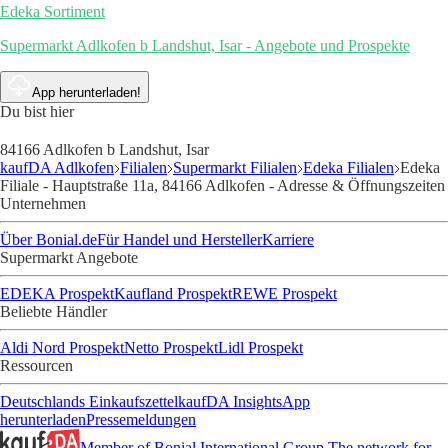
Edeka Sortiment
Supermarkt Adlkofen b Landshut, Isar - Angebote und Prospekte
App herunterladen!
Du bist hier
84166 Adlkofen b Landshut, Isar
kaufDA Adlkofen
Filialen
Supermarkt Filialen
Edeka Filialen
Edeka
Filiale - Hauptstraße 11a, 84166 Adlkofen - Adresse & Öffnungszeiten
Unternehmen
Über Bonial.de
Für Handel und Hersteller
Karriere
Supermarkt Angebote
EDEKA Prospekt
Kaufland Prospekt
REWE Prospekt
Beliebte Händler
Aldi Nord Prospekt
Netto Prospekt
Lidl Prospekt
Ressourcen
Deutschlands Einkaufszettel
kaufDA Insights
App
herunterladen
Pressemeldungen
Member of Bonial International Group
The network for