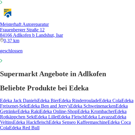
Meisterhaft Autoreparatur
Frauenberger Straße 12
84166 Adlkofen b Landshut, Isar
0,37 km
geschlossen
Supermarkt Angebote in Adlkofen
Beliebte Produkte bei Edeka
Edeka Jack Daniels
Edeka Bier
Edeka Rinderroulade
Edeka Cola
Edeka
Freixenet-Sekt
Edeka Ben and Jerry's
Edeka Schweinenacken
Edeka
Getränke
Edeka Raki
Edeka Online-Shop
Edeka Krombacher
Edeka
Rotkäppchen Sekt
Edeka Lillet
Edeka Fleisch
Edeka Lavazza
Edeka
Veltins
Edeka Hackfleisch
Edeka Senseo Kaffeemaschine
Edeka Coca
Cola
Edeka Red Bull