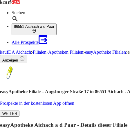
Suchen
86551 Aichach a d Paar
Alle Prospekte
kaufDA Aichach
Filialen
Apotheken Filialen
easyApotheke Filialen
e
Anzeigen
easyApotheke Filiale – Augsburger Straße 17 in 86551 Aichach -
Prospekte in der kostenlosen App öffnen
WEITER
easyApotheke Aichach a d Paar - Details dieser Filiale