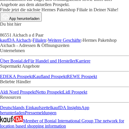
Angebote aus dem aktuellen Prospekt.
Finde jetzt die nächste Hermes Paketshop Filiale in Deiner Nähe!
App herunterladen
Du bist hier
86551 Aichach a d Paar
kaufDA Aichach
Filialen
Weitere Geschäfte
Hermes Paketshop
Aichach - Adressen & Öffnungszeiten
Unternehmen
Über Bonial.de
Für Handel und Hersteller
Karriere
Supermarkt Angebote
EDEKA Prospekt
Kaufland Prospekt
REWE Prospekt
Beliebte Händler
Aldi Nord Prospekt
Netto Prospekt
Lidl Prospekt
Ressourcen
Deutschlands Einkaufszettel
kaufDA Insights
App
herunterladen
Pressemeldungen
Member of Bonial International Group
The network for
location based shopping information