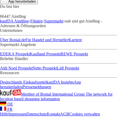
App herunterladen
Du bist hier
86447 Aindling
kaufDA Aindling
Filialen
Supermarkt
nah und gut Aindling -
Adressen & Öffnungszeiten
Unternehmen
Über Bonial.de
Für Handel und Hersteller
Karriere
Supermarkt Angebote
EDEKA Prospekt
Kaufland Prospekt
REWE Prospekt
Beliebte Händler
Aldi Nord Prospekt
Netto Prospekt
Lidl Prospekt
Ressourcen
Deutschlands Einkaufszettel
kaufDA Insights
App
herunterladen
Pressemeldungen
Member of Bonial International Group
The network for
location based shopping information
DE
FR
Hilfe
Impressum
Datenschutz
Kontakt
AGB
Cookies verwalten