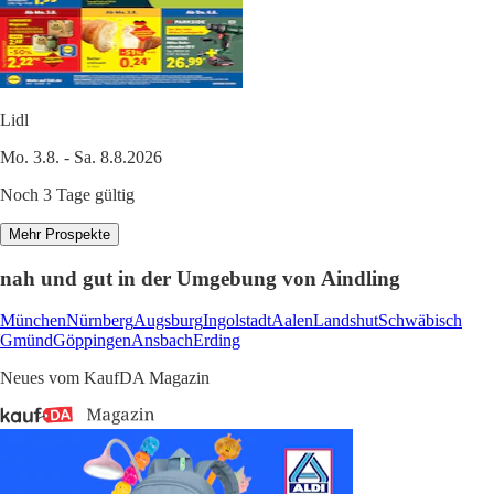
Lidl
Mo. 3.8. - Sa. 8.8.2026
Noch 3 Tage gültig
Mehr Prospekte
nah und gut in der Umgebung von Aindling
München
Nürnberg
Augsburg
Ingolstadt
Aalen
Landshut
Schwäbisch
Gmünd
Göppingen
Ansbach
Erding
Neues vom KaufDA Magazin