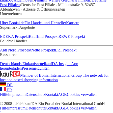
kaufDA Aldenhoven
Filialen
Weitere Geschäfte Filialen
Deutsche
Post Filialen
Deutsche Post Filiale - Mühlenstraße 9, 52457
Aldenhoven - Adresse & Öffnungszeiten
Unternehmen
Über Bonial.de
Für Handel und Hersteller
Karriere
Supermarkt Angebote
EDEKA Prospekt
Kaufland Prospekt
REWE Prospekt
Beliebte Händler
Aldi Nord Prospekt
Netto Prospekt
Lidl Prospekt
Ressourcen
Deutschlands Einkaufszettel
kaufDA Insights
App
herunterladen
Pressemeldungen
Member of Bonial International Group
The network for
location based shopping information
DE
FR
Hilfe
Impressum
Datenschutz
Kontakt
AGB
Cookies verwalten
© 2008 - 2026 kaufDA Ein Portal der Bonial International GmbH
Hilfe
Impressum
Datenschutz
Kontakt
AGB
Cookies verwalten
1