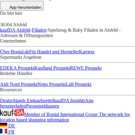
App herunterladen
Du bist hier
36304 Alsfeld
kaufDA Alsfeld
Filialen
Spielzeug & Baby Filialen in Alsfeld -
Adressen & Öffnungszeiten
Unternehmen
Über Bonial.de
Für Handel und Hersteller
Karriere
Supermarkt Angebote
EDEKA Prospekt
Kaufland Prospekt
REWE Prospekt
Beliebte Händler
Aldi Nord Prospekt
Netto Prospekt
Lidl Prospekt
Ressourcen
Deutschlands Einkaufszettel
kaufDA Insights
App
herunterladen
Pressemeldungen
Member of Bonial International Group
The network for
location based shopping information
DE
FR