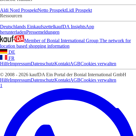
Aldi Nord Prospekt
Netto Prospekt
Lidl Prospekt
Ressourcen
Deutschlands Einkaufszettel
kaufDA Insights
App
herunterladen
Pressemeldungen
Member of Bonial International Group
The network for
location based shopping information
DE
FR
Hilfe
Impressum
Datenschutz
Kontakt
AGB
Cookies verwalten
© 2008 - 2026 kaufDA Ein Portal der Bonial International GmbH
Hilfe
Impressum
Datenschutz
Kontakt
AGB
Cookies verwalten
1