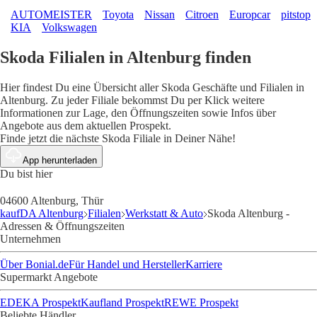
AUTOMEISTER
Toyota
Nissan
Citroen
Europcar
pitstop
KIA
Volkswagen
Skoda Filialen in Altenburg finden
Hier findest Du eine Übersicht aller Skoda Geschäfte und Filialen in
Altenburg. Zu jeder Filiale bekommst Du per Klick weitere
Informationen zur Lage, den Öffnungszeiten sowie Infos über
Angebote aus dem aktuellen Prospekt.
Finde jetzt die nächste Skoda Filiale in Deiner Nähe!
App herunterladen
Du bist hier
04600 Altenburg, Thür
kaufDA Altenburg
Filialen
Werkstatt & Auto
Skoda Altenburg -
Adressen & Öffnungszeiten
Unternehmen
Über Bonial.de
Für Handel und Hersteller
Karriere
Supermarkt Angebote
EDEKA Prospekt
Kaufland Prospekt
REWE Prospekt
Beliebte Händler