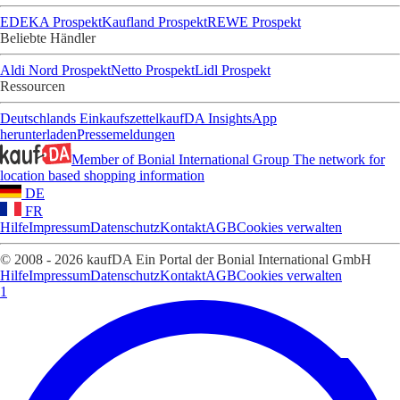
EDEKA Prospekt
Kaufland Prospekt
REWE Prospekt
Beliebte Händler
Aldi Nord Prospekt
Netto Prospekt
Lidl Prospekt
Ressourcen
Deutschlands Einkaufszettel
kaufDA Insights
App
herunterladen
Pressemeldungen
Member of Bonial International Group
The network for
location based shopping information
DE
FR
Hilfe
Impressum
Datenschutz
Kontakt
AGB
Cookies verwalten
© 2008 - 2026 kaufDA Ein Portal der Bonial International GmbH
Hilfe
Impressum
Datenschutz
Kontakt
AGB
Cookies verwalten
1