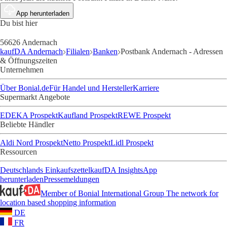
App herunterladen
Du bist hier
56626 Andernach
kaufDA Andernach
Filialen
Banken
Postbank Andernach - Adressen
& Öffnungszeiten
Unternehmen
Über Bonial.de
Für Handel und Hersteller
Karriere
Supermarkt Angebote
EDEKA Prospekt
Kaufland Prospekt
REWE Prospekt
Beliebte Händler
Aldi Nord Prospekt
Netto Prospekt
Lidl Prospekt
Ressourcen
Deutschlands Einkaufszettel
kaufDA Insights
App
herunterladen
Pressemeldungen
Member of Bonial International Group
The network for
location based shopping information
DE
FR