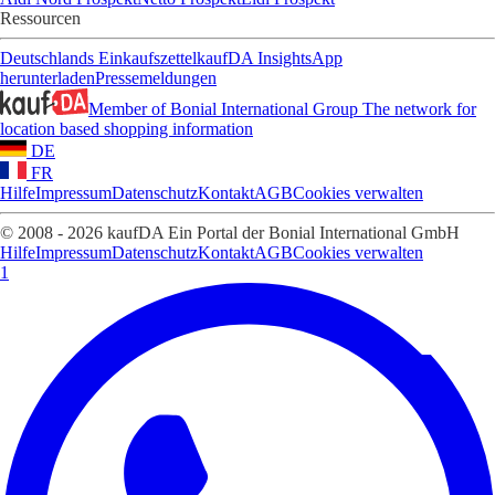
Ressourcen
Deutschlands Einkaufszettel
kaufDA Insights
App
herunterladen
Pressemeldungen
Member of Bonial International Group
The network for
location based shopping information
DE
FR
Hilfe
Impressum
Datenschutz
Kontakt
AGB
Cookies verwalten
© 2008 - 2026 kaufDA Ein Portal der Bonial International GmbH
Hilfe
Impressum
Datenschutz
Kontakt
AGB
Cookies verwalten
1