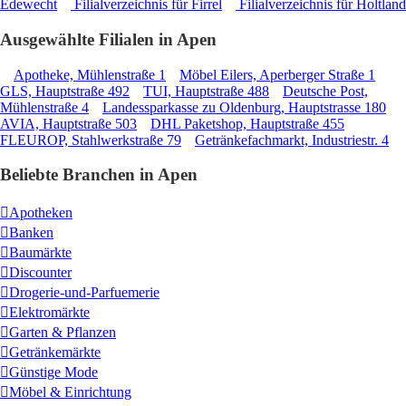
Edewecht
Filialverzeichnis für Firrel
Filialverzeichnis für Holtland
Ausgewählte Filialen in Apen
Apotheke, Mühlenstraße 1
Möbel Eilers, Aperberger Straße 1
GLS, Hauptstraße 492
TUI, Hauptstraße 488
Deutsche Post,
Mühlenstraße 4
Landessparkasse zu Oldenburg, Hauptstrasse 180
AVIA, Hauptstraße 503
DHL Paketshop, Hauptstraße 455
FLEUROP, Stahlwerkstraße 79
Getränkefachmarkt, Industriestr. 4
Beliebte Branchen in Apen
Apotheken
Banken
Baumärkte
Discounter
Drogerie-und-Parfuemerie
Elektromärkte
Garten & Pflanzen
Getränkemärkte
Günstige Mode
Möbel & Einrichtung