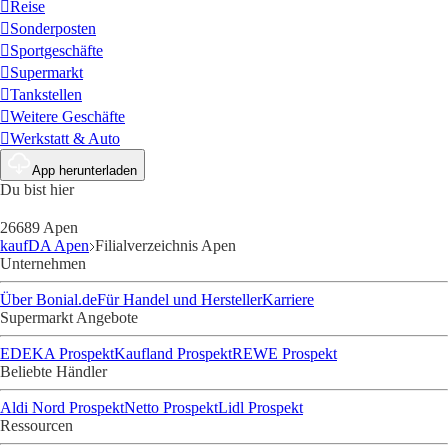
Reise
Sonderposten
Sportgeschäfte
Supermarkt
Tankstellen
Weitere Geschäfte
Werkstatt & Auto
App herunterladen
Du bist hier
26689 Apen
kaufDA Apen
Filialverzeichnis Apen
Unternehmen
Über Bonial.de
Für Handel und Hersteller
Karriere
Supermarkt Angebote
EDEKA Prospekt
Kaufland Prospekt
REWE Prospekt
Beliebte Händler
Aldi Nord Prospekt
Netto Prospekt
Lidl Prospekt
Ressourcen