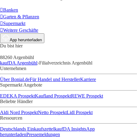
Banken
Garten & Pflanzen
Supermarkt
Weitere Geschäfte
App herunterladen
Du bist hier
88260 Argenbühl
kaufDA Argenbühl
Filialverzeichnis Argenbühl
Unternehmen
Über Bonial.de
Für Handel und Hersteller
Karriere
Supermarkt Angebote
EDEKA Prospekt
Kaufland Prospekt
REWE Prospekt
Beliebte Händler
Aldi Nord Prospekt
Netto Prospekt
Lidl Prospekt
Ressourcen
Deutschlands Einkaufszettel
kaufDA Insights
App
herunterladen
Pressemeldungen