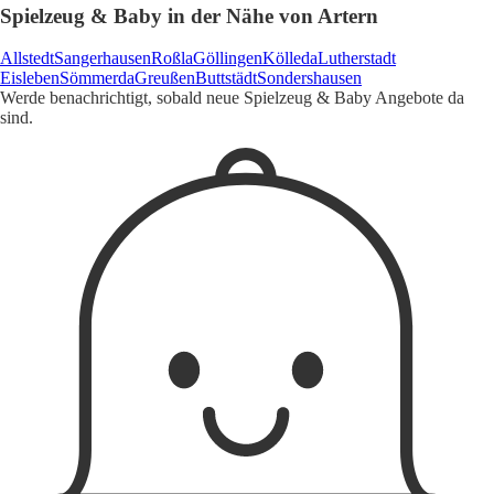
Spielzeug & Baby in der Nähe von Artern
Allstedt
Sangerhausen
Roßla
Göllingen
Kölleda
Lutherstadt
Eisleben
Sömmerda
Greußen
Buttstädt
Sondershausen
Werde benachrichtigt, sobald neue Spielzeug & Baby Angebote da
sind.