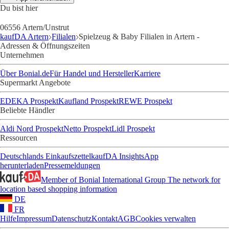
Du bist hier
06556 Artern/Unstrut
kaufDA Artern
Filialen
Spielzeug & Baby Filialen in Artern -
Adressen & Öffnungszeiten
Unternehmen
Über Bonial.de
Für Handel und Hersteller
Karriere
Supermarkt Angebote
EDEKA Prospekt
Kaufland Prospekt
REWE Prospekt
Beliebte Händler
Aldi Nord Prospekt
Netto Prospekt
Lidl Prospekt
Ressourcen
Deutschlands Einkaufszettel
kaufDA Insights
App
herunterladen
Pressemeldungen
Member of Bonial International Group
The network for
location based shopping information
DE
FR
Hilfe
Impressum
Datenschutz
Kontakt
AGB
Cookies verwalten