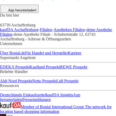
App herunterladen!
Du bist hier
63739 Aschaffenburg
kaufDA Aschaffenburg
Filialen
Apotheken Filialen
deine Apotheke
Filialen
deine Apotheke Filiale - Schubertstraße 12, 63743
Aschaffenburg - Adresse & Öffnungszeiten
Unternehmen
Über Bonial.de
Für Handel und Hersteller
Karriere
Supermarkt Angebote
EDEKA Prospekt
Kaufland Prospekt
REWE Prospekt
Beliebte Händler
Aldi Nord Prospekt
Netto Prospekt
Lidl Prospekt
Ressourcen
Deutschlands Einkaufszettel
kaufDA Insights
App
herunterladen
Pressemeldungen
Member of Bonial International Group
The network for
location based shopping information