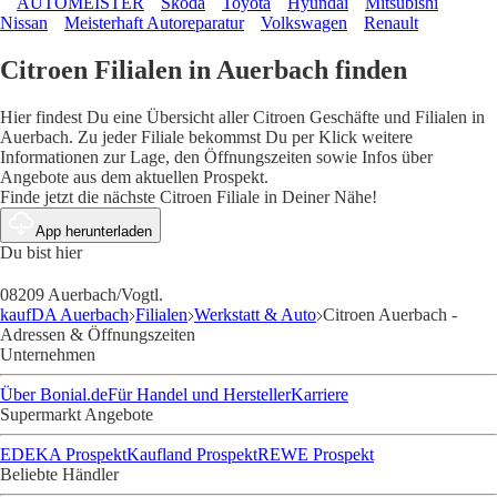
AUTOMEISTER
Skoda
Toyota
Hyundai
Mitsubishi
Nissan
Meisterhaft Autoreparatur
Volkswagen
Renault
Citroen Filialen in Auerbach finden
Hier findest Du eine Übersicht aller Citroen Geschäfte und Filialen in
Auerbach. Zu jeder Filiale bekommst Du per Klick weitere
Informationen zur Lage, den Öffnungszeiten sowie Infos über
Angebote aus dem aktuellen Prospekt.
Finde jetzt die nächste Citroen Filiale in Deiner Nähe!
App herunterladen
Du bist hier
08209 Auerbach/Vogtl.
kaufDA Auerbach
Filialen
Werkstatt & Auto
Citroen Auerbach -
Adressen & Öffnungszeiten
Unternehmen
Über Bonial.de
Für Handel und Hersteller
Karriere
Supermarkt Angebote
EDEKA Prospekt
Kaufland Prospekt
REWE Prospekt
Beliebte Händler