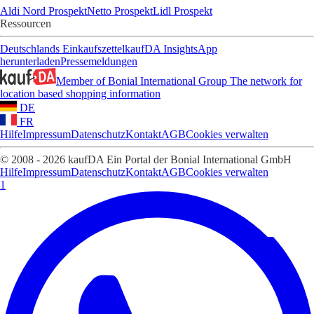
Aldi Nord Prospekt
Netto Prospekt
Lidl Prospekt
Ressourcen
Deutschlands Einkaufszettel
kaufDA Insights
App
herunterladen
Pressemeldungen
Member of Bonial International Group
The network for
location based shopping information
DE
FR
Hilfe
Impressum
Datenschutz
Kontakt
AGB
Cookies verwalten
© 2008 - 2026 kaufDA Ein Portal der Bonial International GmbH
Hilfe
Impressum
Datenschutz
Kontakt
AGB
Cookies verwalten
1