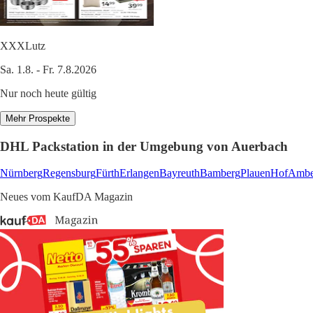
XXXLutz
Sa. 1.8. - Fr. 7.8.2026
Nur noch heute gültig
Mehr Prospekte
DHL Packstation in der Umgebung von Auerbach
Nürnberg
Regensburg
Fürth
Erlangen
Bayreuth
Bamberg
Plauen
Hof
Ambe
Neues vom KaufDA Magazin