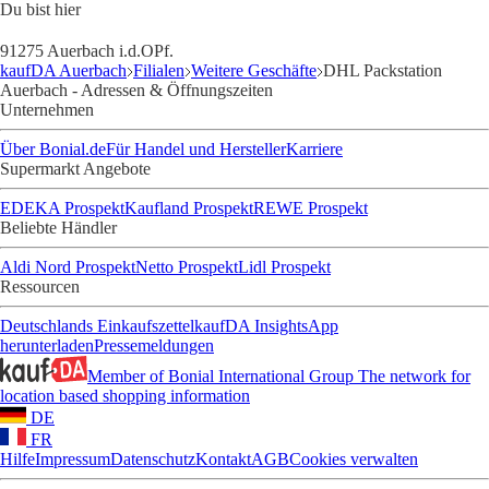
Du bist hier
91275 Auerbach i.d.OPf.
kaufDA Auerbach
Filialen
Weitere Geschäfte
DHL Packstation
Auerbach - Adressen & Öffnungszeiten
Unternehmen
Über Bonial.de
Für Handel und Hersteller
Karriere
Supermarkt Angebote
EDEKA Prospekt
Kaufland Prospekt
REWE Prospekt
Beliebte Händler
Aldi Nord Prospekt
Netto Prospekt
Lidl Prospekt
Ressourcen
Deutschlands Einkaufszettel
kaufDA Insights
App
herunterladen
Pressemeldungen
Member of Bonial International Group
The network for
location based shopping information
DE
FR
Hilfe
Impressum
Datenschutz
Kontakt
AGB
Cookies verwalten