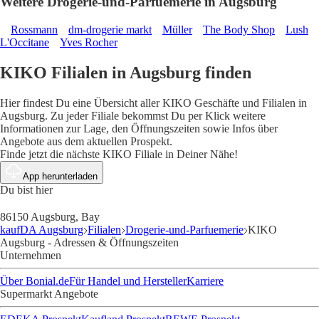
Weitere Drogerie-und-Parfuemerie in Augsburg
Rossmann
dm-drogerie markt
Müller
The Body Shop
Lush
L'Occitane
Yves Rocher
KIKO Filialen in Augsburg finden
Hier findest Du eine Übersicht aller KIKO Geschäfte und Filialen in
Augsburg. Zu jeder Filiale bekommst Du per Klick weitere
Informationen zur Lage, den Öffnungszeiten sowie Infos über
Angebote aus dem aktuellen Prospekt.
Finde jetzt die nächste KIKO Filiale in Deiner Nähe!
App herunterladen
Du bist hier
86150 Augsburg, Bay
kaufDA Augsburg
Filialen
Drogerie-und-Parfuemerie
KIKO
Augsburg - Adressen & Öffnungszeiten
Unternehmen
Über Bonial.de
Für Handel und Hersteller
Karriere
Supermarkt Angebote