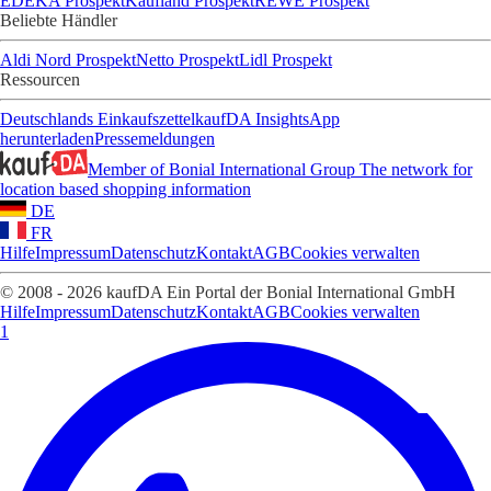
EDEKA Prospekt
Kaufland Prospekt
REWE Prospekt
Beliebte Händler
Aldi Nord Prospekt
Netto Prospekt
Lidl Prospekt
Ressourcen
Deutschlands Einkaufszettel
kaufDA Insights
App
herunterladen
Pressemeldungen
Member of Bonial International Group
The network for
location based shopping information
DE
FR
Hilfe
Impressum
Datenschutz
Kontakt
AGB
Cookies verwalten
© 2008 - 2026 kaufDA Ein Portal der Bonial International GmbH
Hilfe
Impressum
Datenschutz
Kontakt
AGB
Cookies verwalten
1