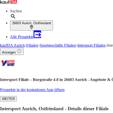
Suchen
26603 Aurich, Ostfriesland
Alle Prospekte
kaufDA Aurich
Filialen
Sportgeschäfte Filialen
Intersport Filialen
Int
Anzeigen
Intersport Filiale – Burgstraße 4-8 in 26603 Aurich - Angebote & 
Prospekte in der kostenlosen App öffnen
WEITER
Intersport Aurich, Ostfriesland - Details dieser Filiale