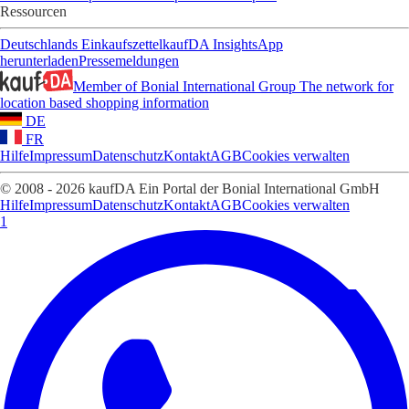
Ressourcen
Deutschlands Einkaufszettel
kaufDA Insights
App
herunterladen
Pressemeldungen
Member of Bonial International Group
The network for
location based shopping information
DE
FR
Hilfe
Impressum
Datenschutz
Kontakt
AGB
Cookies verwalten
© 2008 - 2026 kaufDA Ein Portal der Bonial International GmbH
Hilfe
Impressum
Datenschutz
Kontakt
AGB
Cookies verwalten
1