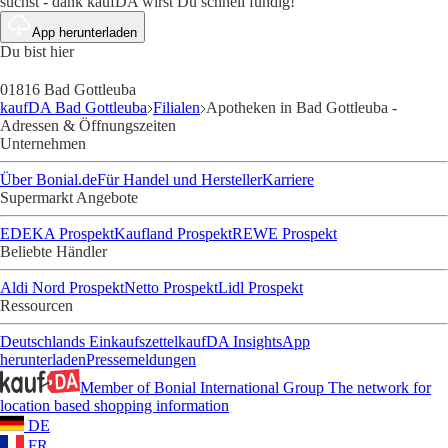
suchst - dank kaufDA wirst Du schnell fündig!
App herunterladen
Du bist hier
01816 Bad Gottleuba
kaufDA Bad Gottleuba
Filialen
Apotheken in Bad Gottleuba -
Adressen & Öffnungszeiten
Unternehmen
Über Bonial.de
Für Handel und Hersteller
Karriere
Supermarkt Angebote
EDEKA Prospekt
Kaufland Prospekt
REWE Prospekt
Beliebte Händler
Aldi Nord Prospekt
Netto Prospekt
Lidl Prospekt
Ressourcen
Deutschlands Einkaufszettel
kaufDA Insights
App
herunterladen
Pressemeldungen
Member of Bonial International Group
The network for
location based shopping information
DE
FR