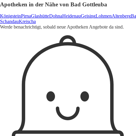
Apotheken in der Nähe von Bad Gottleuba
Königstein
Pirna
Glashütte
Dohna
Heidenau
Geising
Lohmen
Altenberg
B
Schandau
Kreischa
Werde benachrichtigt, sobald neue Apotheken Angebote da sind.