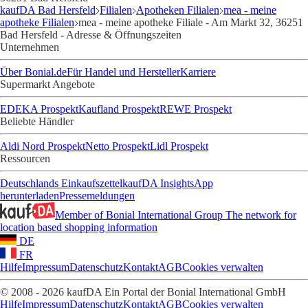
kaufDA Bad Hersfeld
Filialen
Apotheken Filialen
mea - meine
apotheke Filialen
mea - meine apotheke Filiale - Am Markt 32, 36251
Bad Hersfeld - Adresse & Öffnungszeiten
Unternehmen
Über Bonial.de
Für Handel und Hersteller
Karriere
Supermarkt Angebote
EDEKA Prospekt
Kaufland Prospekt
REWE Prospekt
Beliebte Händler
Aldi Nord Prospekt
Netto Prospekt
Lidl Prospekt
Ressourcen
Deutschlands Einkaufszettel
kaufDA Insights
App
herunterladen
Pressemeldungen
Member of Bonial International Group
The network for
location based shopping information
DE
FR
Hilfe
Impressum
Datenschutz
Kontakt
AGB
Cookies verwalten
© 2008 - 2026 kaufDA Ein Portal der Bonial International GmbH
Hilfe
Impressum
Datenschutz
Kontakt
AGB
Cookies verwalten