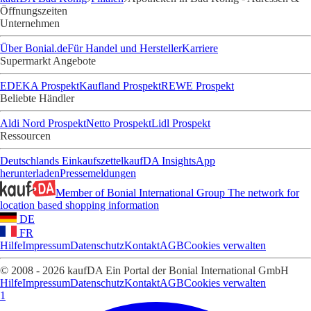
Öffnungszeiten
Unternehmen
Über Bonial.de
Für Handel und Hersteller
Karriere
Supermarkt Angebote
EDEKA Prospekt
Kaufland Prospekt
REWE Prospekt
Beliebte Händler
Aldi Nord Prospekt
Netto Prospekt
Lidl Prospekt
Ressourcen
Deutschlands Einkaufszettel
kaufDA Insights
App
herunterladen
Pressemeldungen
Member of Bonial International Group
The network for
location based shopping information
DE
FR
Hilfe
Impressum
Datenschutz
Kontakt
AGB
Cookies verwalten
© 2008 - 2026 kaufDA Ein Portal der Bonial International GmbH
Hilfe
Impressum
Datenschutz
Kontakt
AGB
Cookies verwalten
1