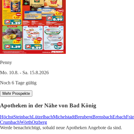
Penny
Mo. 10.8. - Sa. 15.8.2026
Noch 6 Tage gültig
Mehr Prospekte
Apotheken in der Nähe von Bad König
Höchst
Steinbach
Lützelbach
Michelstadt
Breuberg
Brensbach
Erbach
Frän
Crumbach
Wörth
Otzberg
Werde benachrichtigt, sobald neue Apotheken Angebote da sind.