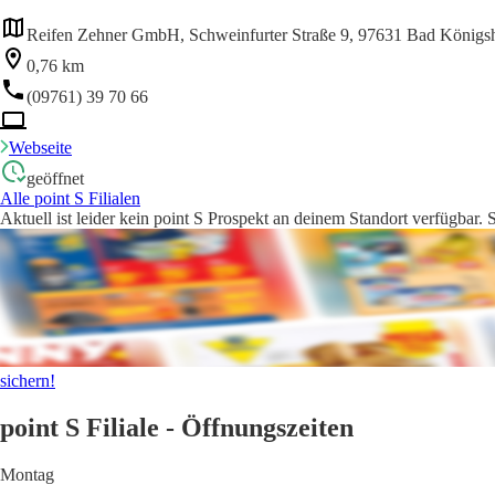
Reifen Zehner GmbH, Schweinfurter Straße 9, 97631 Bad Königs
0,76 km
(09761) 39 70 66
Webseite
geöffnet
Alle point S Filialen
Aktuell ist leider kein point S Prospekt an deinem Standort verfügbar.
sichern!
point S Filiale - Öffnungszeiten
Montag