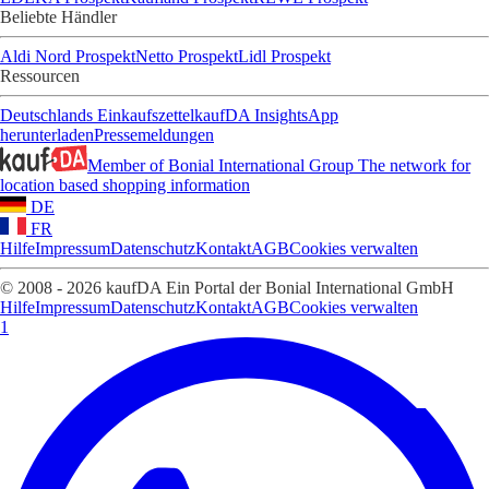
Beliebte Händler
Aldi Nord Prospekt
Netto Prospekt
Lidl Prospekt
Ressourcen
Deutschlands Einkaufszettel
kaufDA Insights
App
herunterladen
Pressemeldungen
Member of Bonial International Group
The network for
location based shopping information
DE
FR
Hilfe
Impressum
Datenschutz
Kontakt
AGB
Cookies verwalten
© 2008 - 2026 kaufDA Ein Portal der Bonial International GmbH
Hilfe
Impressum
Datenschutz
Kontakt
AGB
Cookies verwalten
1