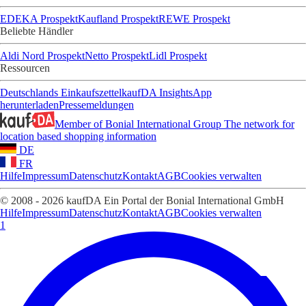
EDEKA Prospekt
Kaufland Prospekt
REWE Prospekt
Beliebte Händler
Aldi Nord Prospekt
Netto Prospekt
Lidl Prospekt
Ressourcen
Deutschlands Einkaufszettel
kaufDA Insights
App
herunterladen
Pressemeldungen
Member of Bonial International Group
The network for
location based shopping information
DE
FR
Hilfe
Impressum
Datenschutz
Kontakt
AGB
Cookies verwalten
© 2008 - 2026 kaufDA Ein Portal der Bonial International GmbH
Hilfe
Impressum
Datenschutz
Kontakt
AGB
Cookies verwalten
1