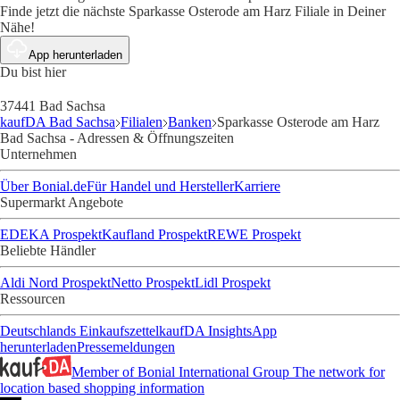
Finde jetzt die nächste Sparkasse Osterode am Harz Filiale in Deiner
Nähe!
App herunterladen
Du bist hier
37441 Bad Sachsa
kaufDA Bad Sachsa
Filialen
Banken
Sparkasse Osterode am Harz
Bad Sachsa - Adressen & Öffnungszeiten
Unternehmen
Über Bonial.de
Für Handel und Hersteller
Karriere
Supermarkt Angebote
EDEKA Prospekt
Kaufland Prospekt
REWE Prospekt
Beliebte Händler
Aldi Nord Prospekt
Netto Prospekt
Lidl Prospekt
Ressourcen
Deutschlands Einkaufszettel
kaufDA Insights
App
herunterladen
Pressemeldungen
Member of Bonial International Group
The network for
location based shopping information