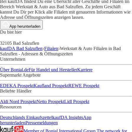
Bei kaufDA findest Du eine Übersicht aller Geschäfte und Filialen im
Bereich Werkstatt & Auto aus Bad Salzuflen. Zu jedem Geschäft
kannst Du Dir per Klick alle Filialen mit genaueren Informationen wie
Adresse und Öffnungszeiten anzeigen lassen.
App herunterladen
Du bist hier
32105 Bad Salzuflen
kaufDA Bad Salzuflen
Filialen
Werkstatt & Auto Filialen in Bad
Salzuflen - Adressen & Öffnungszeiten
Unternehmen
Über Bonial.de
Für Handel und Hersteller
Karriere
Supermarkt Angebote
EDEKA Prospekt
Kaufland Prospekt
REWE Prospekt
Beliebte Händler
Aldi Nord Prospekt
Netto Prospekt
Lidl Prospekt
Ressourcen
Deutschlands Einkaufszettel
kaufDA Insights
App
herunterladen
Pressemeldungen
Member of Bonial International Group
The network for