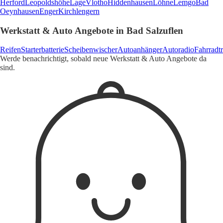
Herford
Leopoldshöhe
Lage
Vlotho
Hiddenhausen
Löhne
Lemgo
Bad
Oeynhausen
Enger
Kirchlengern
Werkstatt & Auto Angebote in Bad Salzuflen
Reifen
Starterbatterie
Scheibenwischer
Autoanhänger
Autoradio
Fahrradt
Werde benachrichtigt, sobald neue Werkstatt & Auto Angebote da
sind.
1