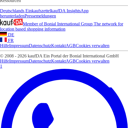
Ressourcen
Deutschlands Einkaufszettel
kaufDA Insights
App
herunterladen
Pressemeldungen
Member of Bonial International Group
The network for
location based shopping information
DE
FR
Hilfe
Impressum
Datenschutz
Kontakt
AGB
Cookies verwalten
© 2008 - 2026 kaufDA Ein Portal der Bonial International GmbH
Hilfe
Impressum
Datenschutz
Kontakt
AGB
Cookies verwalten
1