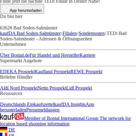
Finde jetzt die nächste TEDi Filiale in Deiner Nähe!
App herunterladen
Du bist hier
63628 Bad Soden-Salmünster
kaufDA Bad Soden-Salmünster
Filialen
Sonderposten
TEDi Bad
Soden-Salmünster - Adressen & Öffnungszeiten
Unternehmen
Über Bonial.de
Für Handel und Hersteller
Karriere
Supermarkt Angebote
EDEKA Prospekt
Kaufland Prospekt
REWE Prospekt
Beliebte Händler
Aldi Nord Prospekt
Netto Prospekt
Lidl Prospekt
Ressourcen
Deutschlands Einkaufszettel
kaufDA Insights
App
herunterladen
Pressemeldungen
Member of Bonial International Group
The network for
location based shopping information
DE
FR