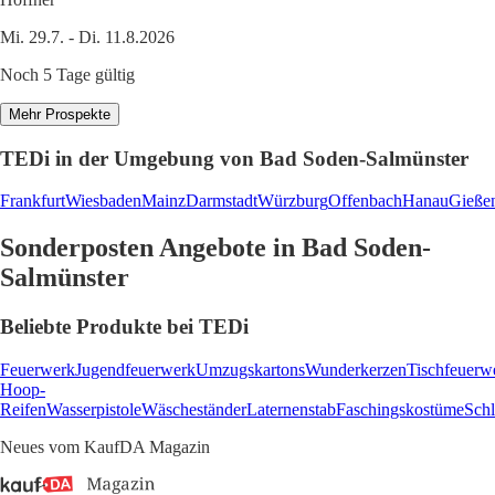
Mi. 29.7. - Di. 11.8.2026
Noch 5 Tage gültig
Mehr Prospekte
TEDi in der Umgebung von Bad Soden-Salmünster
Frankfurt
Wiesbaden
Mainz
Darmstadt
Würzburg
Offenbach
Hanau
Gieße
Sonderposten Angebote in Bad Soden-
Salmünster
Beliebte Produkte bei TEDi
Feuerwerk
Jugendfeuerwerk
Umzugskartons
Wunderkerzen
Tischfeuerw
Hoop-
Reifen
Wasserpistole
Wäscheständer
Laternenstab
Faschingskostüme
Schl
Neues vom KaufDA Magazin