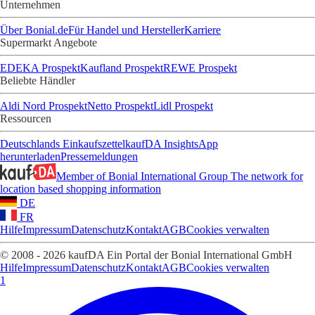
Unternehmen
Über Bonial.de
Für Handel und Hersteller
Karriere
Supermarkt Angebote
EDEKA Prospekt
Kaufland Prospekt
REWE Prospekt
Beliebte Händler
Aldi Nord Prospekt
Netto Prospekt
Lidl Prospekt
Ressourcen
Deutschlands Einkaufszettel
kaufDA Insights
App
herunterladen
Pressemeldungen
Member of Bonial International Group
The network for
location based shopping information
DE
FR
Hilfe
Impressum
Datenschutz
Kontakt
AGB
Cookies verwalten
© 2008 - 2026 kaufDA Ein Portal der Bonial International GmbH
Hilfe
Impressum
Datenschutz
Kontakt
AGB
Cookies verwalten
1