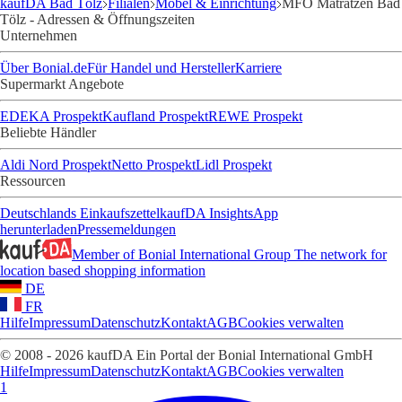
kaufDA Bad Tölz
Filialen
Möbel & Einrichtung
MFO Matratzen Bad
Tölz - Adressen & Öffnungszeiten
Unternehmen
Über Bonial.de
Für Handel und Hersteller
Karriere
Supermarkt Angebote
EDEKA Prospekt
Kaufland Prospekt
REWE Prospekt
Beliebte Händler
Aldi Nord Prospekt
Netto Prospekt
Lidl Prospekt
Ressourcen
Deutschlands Einkaufszettel
kaufDA Insights
App
herunterladen
Pressemeldungen
Member of Bonial International Group
The network for
location based shopping information
DE
FR
Hilfe
Impressum
Datenschutz
Kontakt
AGB
Cookies verwalten
© 2008 - 2026 kaufDA Ein Portal der Bonial International GmbH
Hilfe
Impressum
Datenschutz
Kontakt
AGB
Cookies verwalten
1