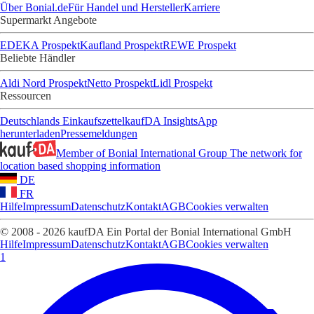
Über Bonial.de
Für Handel und Hersteller
Karriere
Supermarkt Angebote
EDEKA Prospekt
Kaufland Prospekt
REWE Prospekt
Beliebte Händler
Aldi Nord Prospekt
Netto Prospekt
Lidl Prospekt
Ressourcen
Deutschlands Einkaufszettel
kaufDA Insights
App
herunterladen
Pressemeldungen
Member of Bonial International Group
The network for
location based shopping information
DE
FR
Hilfe
Impressum
Datenschutz
Kontakt
AGB
Cookies verwalten
© 2008 - 2026 kaufDA Ein Portal der Bonial International GmbH
Hilfe
Impressum
Datenschutz
Kontakt
AGB
Cookies verwalten
1