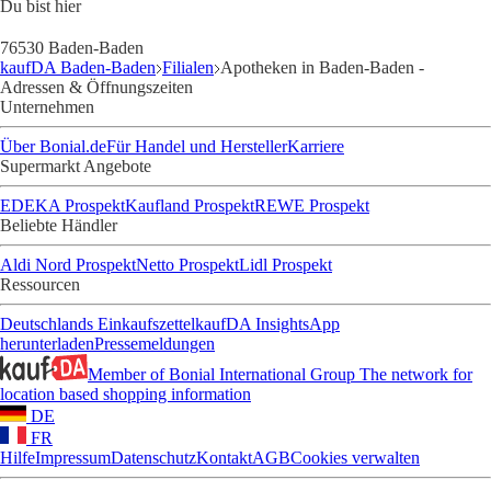
Du bist hier
76530 Baden-Baden
kaufDA Baden-Baden
Filialen
Apotheken in Baden-Baden -
Adressen & Öffnungszeiten
Unternehmen
Über Bonial.de
Für Handel und Hersteller
Karriere
Supermarkt Angebote
EDEKA Prospekt
Kaufland Prospekt
REWE Prospekt
Beliebte Händler
Aldi Nord Prospekt
Netto Prospekt
Lidl Prospekt
Ressourcen
Deutschlands Einkaufszettel
kaufDA Insights
App
herunterladen
Pressemeldungen
Member of Bonial International Group
The network for
location based shopping information
DE
FR
Hilfe
Impressum
Datenschutz
Kontakt
AGB
Cookies verwalten