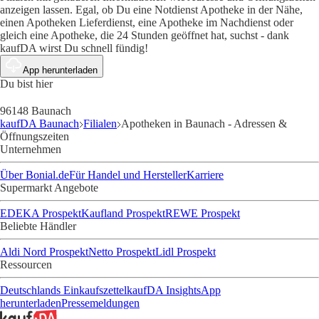
anzeigen lassen. Egal, ob Du eine Notdienst Apotheke in der Nähe,
einen Apotheken Lieferdienst, eine Apotheke im Nachdienst oder
gleich eine Apotheke, die 24 Stunden geöffnet hat, suchst - dank
kaufDA wirst Du schnell fündig!
App herunterladen
Du bist hier
96148 Baunach
kaufDA Baunach
Filialen
Apotheken in Baunach - Adressen &
Öffnungszeiten
Unternehmen
Über Bonial.de
Für Handel und Hersteller
Karriere
Supermarkt Angebote
EDEKA Prospekt
Kaufland Prospekt
REWE Prospekt
Beliebte Händler
Aldi Nord Prospekt
Netto Prospekt
Lidl Prospekt
Ressourcen
Deutschlands Einkaufszettel
kaufDA Insights
App
herunterladen
Pressemeldungen