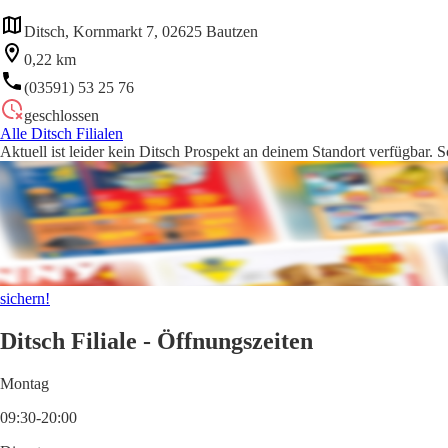
Ditsch, Kornmarkt 7, 02625 Bautzen
0,22 km
(03591) 53 25 76
geschlossen
Alle Ditsch Filialen
Aktuell ist leider kein Ditsch Prospekt an deinem Standort verfügbar. 
sichern!
Ditsch Filiale - Öffnungszeiten
Montag
09:30-20:00