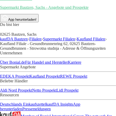
Supermarkt Bautzen, Sachs - Angebote und Prospekte
App herunterladen!
Du bist hier
02625 Bautzen, Sachs
kaufDA Bautzen
Filialen
Supermarkt Filialen
Kaufland Filialen
Kaufland Filiale - Gesundbrunnenring 62, 02625 Bautzen-
Gesundbrunnen - Strowotna studnja - Adresse & Öffnungszeiten
Unternehmen
Über Bonial.de
Für Handel und Hersteller
Karriere
Supermarkt Angebote
EDEKA Prospekt
Kaufland Prospekt
REWE Prospekt
Beliebte Händler
Aldi Nord Prospekt
Netto Prospekt
Lidl Prospekt
Ressourcen
Deutschlands Einkaufszettel
kaufDA Insights
App
herunterladen
Pressemeldungen