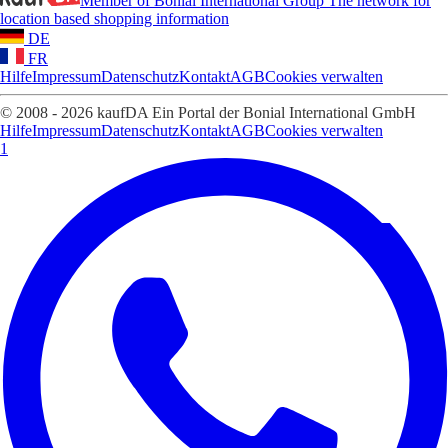
Member of Bonial International Group
The network for
location based shopping information
DE
FR
Hilfe
Impressum
Datenschutz
Kontakt
AGB
Cookies verwalten
© 2008 - 2026 kaufDA Ein Portal der Bonial International GmbH
Hilfe
Impressum
Datenschutz
Kontakt
AGB
Cookies verwalten
1