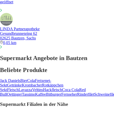
geöffnet
LINDA Partnerapotheke
Gesundbrunnenring 62
02625 Bautzen, Sachs
0,05 km
Supermarkt Angebote in Bautzen
Beliebte Produkte
Jack Daniels
Bier
Cola
Freixenet-
Sekt
Getränke
Krombacher
Rotkäppchen
Sekt
Fleisch
Lavazza
Veltins
Hackfleisch
Coca Cola
Red
Bull
Oettinger
Tassimo
Kaffee
Bitburger
Fernseher
Rinderfilet
Schweinefil
Supermarkt Filialen in der Nähe