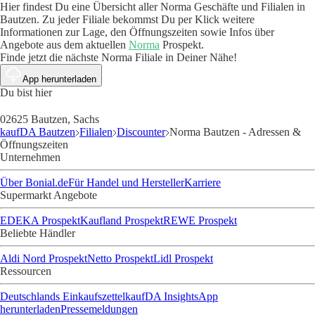
Hier findest Du eine Übersicht aller Norma Geschäfte und Filialen in
Bautzen. Zu jeder Filiale bekommst Du per Klick weitere
Informationen zur Lage, den Öffnungszeiten sowie Infos über
Angebote aus dem aktuellen
Norma
Prospekt.
Finde jetzt die nächste Norma Filiale in Deiner Nähe!
App herunterladen
Du bist hier
02625 Bautzen, Sachs
kaufDA Bautzen
Filialen
Discounter
Norma Bautzen - Adressen &
Öffnungszeiten
Unternehmen
Über Bonial.de
Für Handel und Hersteller
Karriere
Supermarkt Angebote
EDEKA Prospekt
Kaufland Prospekt
REWE Prospekt
Beliebte Händler
Aldi Nord Prospekt
Netto Prospekt
Lidl Prospekt
Ressourcen
Deutschlands Einkaufszettel
kaufDA Insights
App
herunterladen
Pressemeldungen