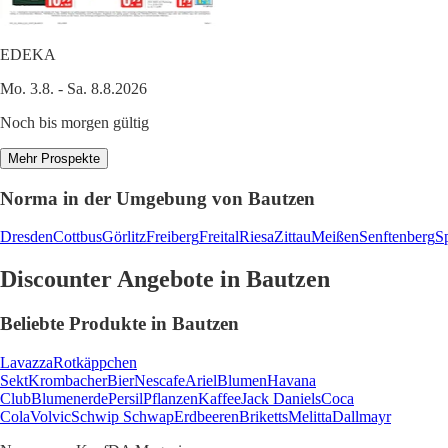
EDEKA
Mo. 3.8. - Sa. 8.8.2026
Noch bis morgen gültig
Mehr Prospekte
Norma in der Umgebung von Bautzen
Dresden
Cottbus
Görlitz
Freiberg
Freital
Riesa
Zittau
Meißen
Senftenberg
S
Discounter Angebote in Bautzen
Beliebte Produkte in Bautzen
Lavazza
Rotkäppchen
Sekt
Krombacher
Bier
Nescafe
Ariel
Blumen
Havana
Club
Blumenerde
Persil
Pflanzen
Kaffee
Jack Daniels
Coca
Cola
Volvic
Schwip Schwap
Erdbeeren
Briketts
Melitta
Dallmayr