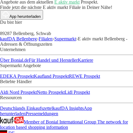
Angebote aus dem aktuellen
E aktiv markt
Prospekt.
Finde jetzt die nächste E aktiv markt Filiale in Deiner Nähe!
App herunterladen
Du bist hier
89287 Bellenberg, Schwab
kaufDA Bellenberg
Filialen
Supermarkt
E aktiv markt Bellenberg -
Adressen & Öffnungszeiten
Unternehmen
Über Bonial.de
Für Handel und Hersteller
Karriere
Supermarkt Angebote
EDEKA Prospekt
Kaufland Prospekt
REWE Prospekt
Beliebte Händler
Aldi Nord Prospekt
Netto Prospekt
Lidl Prospekt
Ressourcen
Deutschlands Einkaufszettel
kaufDA Insights
App
herunterladen
Pressemeldungen
Member of Bonial International Group
The network for
location based shopping information