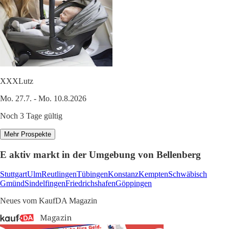
XXXLutz
Mo. 27.7. - Mo. 10.8.2026
Noch 3 Tage gültig
Mehr Prospekte
E aktiv markt in der Umgebung von Bellenberg
Stuttgart
Ulm
Reutlingen
Tübingen
Konstanz
Kempten
Schwäbisch
Gmünd
Sindelfingen
Friedrichshafen
Göppingen
Neues vom KaufDA Magazin