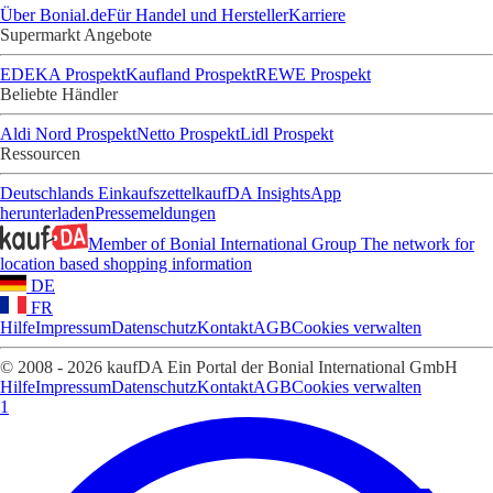
Über Bonial.de
Für Handel und Hersteller
Karriere
Supermarkt Angebote
EDEKA Prospekt
Kaufland Prospekt
REWE Prospekt
Beliebte Händler
Aldi Nord Prospekt
Netto Prospekt
Lidl Prospekt
Ressourcen
Deutschlands Einkaufszettel
kaufDA Insights
App
herunterladen
Pressemeldungen
Member of Bonial International Group
The network for
location based shopping information
DE
FR
Hilfe
Impressum
Datenschutz
Kontakt
AGB
Cookies verwalten
© 2008 - 2026 kaufDA Ein Portal der Bonial International GmbH
Hilfe
Impressum
Datenschutz
Kontakt
AGB
Cookies verwalten
1