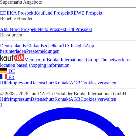
Supermarkt Angebote
EDEKA Prospekt
Kaufland Prospekt
REWE Prospekt
Beliebte Händler
Aldi Nord Prospekt
Netto Prospekt
Lidl Prospekt
Ressourcen
Deutschlands Einkaufszettel
kaufDA Insights
App
herunterladen
Pressemeldungen
Member of Bonial International Group
The network for
location based shopping information
DE
FR
Hilfe
Impressum
Datenschutz
Kontakt
AGB
Cookies verwalten
© 2008 - 2026 kaufDA Ein Portal der Bonial International GmbH
Hilfe
Impressum
Datenschutz
Kontakt
AGB
Cookies verwalten
1