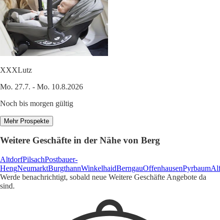
XXXLutz
Mo. 27.7. - Mo. 10.8.2026
Noch bis morgen gültig
Mehr Prospekte
Weitere Geschäfte in der Nähe von Berg
Altdorf
Pilsach
Postbauer-
Heng
Neumarkt
Burgthann
Winkelhaid
Berngau
Offenhausen
Pyrbaum
Al
Werde benachrichtigt, sobald neue Weitere Geschäfte Angebote da
sind.