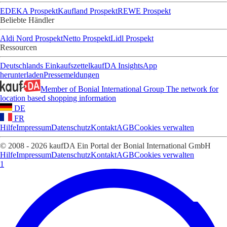
EDEKA Prospekt
Kaufland Prospekt
REWE Prospekt
Beliebte Händler
Aldi Nord Prospekt
Netto Prospekt
Lidl Prospekt
Ressourcen
Deutschlands Einkaufszettel
kaufDA Insights
App
herunterladen
Pressemeldungen
Member of Bonial International Group
The network for
location based shopping information
DE
FR
Hilfe
Impressum
Datenschutz
Kontakt
AGB
Cookies verwalten
© 2008 - 2026 kaufDA Ein Portal der Bonial International GmbH
Hilfe
Impressum
Datenschutz
Kontakt
AGB
Cookies verwalten
1