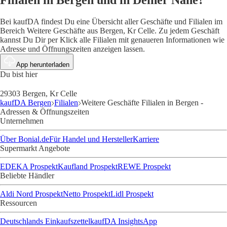
Filialen in Bergen und in Deiner Nähe?
Bei kaufDA findest Du eine Übersicht aller Geschäfte und Filialen im
Bereich Weitere Geschäfte aus Bergen, Kr Celle. Zu jedem Geschäft
kannst Du Dir per Klick alle Filialen mit genaueren Informationen wie
Adresse und Öffnungszeiten anzeigen lassen.
App herunterladen
Du bist hier
29303 Bergen, Kr Celle
kaufDA Bergen
Filialen
Weitere Geschäfte Filialen in Bergen -
Adressen & Öffnungszeiten
Unternehmen
Über Bonial.de
Für Handel und Hersteller
Karriere
Supermarkt Angebote
EDEKA Prospekt
Kaufland Prospekt
REWE Prospekt
Beliebte Händler
Aldi Nord Prospekt
Netto Prospekt
Lidl Prospekt
Ressourcen
Deutschlands Einkaufszettel
kaufDA Insights
App