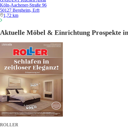
Köln-Aachener-Straße 96
50127 Bergheim, Erft
1,72 km
Aktuelle Möbel & Einrichtung Prospekte i
ROLLER